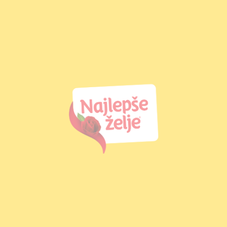
Energija
2026 kJ / 485 kcal
Masti
27 g
od kojih zasićene masne
17 g
kiseline
Ugljeni hidrati
52 g
od kojih šećeri
46 g
Proteini
6,3 g
So
0,18 g