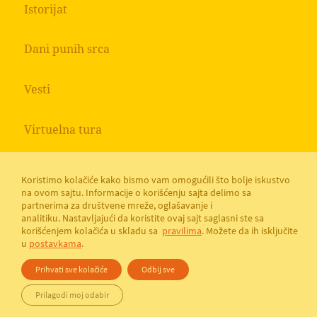
Istorijat
Dani punih srca
Vesti
Virtuelna tura
Koristimo kolačiće kako bismo vam omogućili što bolje iskustvo
na ovom sajtu. Informacije o korišćenju sajta delimo sa
partnerima za društvene mreže, oglašavanje i
analitiku. Nastavljajući da koristite ovaj sajt saglasni ste sa
korišćenjem kolačića u skladu sa
pravilima
. Možete da ih isključite
u
postavkama
.
Prihvati sve kolačiće
Odbij sve
© 2021 Atlantic Štark
Pravila privatnosti;
Politika
Prilagodi moj odabir
kolačića
Cookie Settings