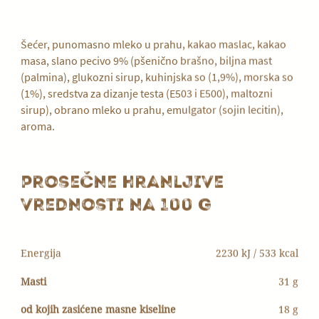
Šećer, punomasno mleko u prahu, kakao maslac, kakao
masa, slano pecivo 9% (pšenično brašno, biljna mast
(palmina), glukozni sirup, kuhinjska so (1,9%), morska so
(1%), sredstva za dizanje testa (E503 i E500), maltozni
sirup), obrano mleko u prahu, emulgator (sojin lecitin),
aroma.
Prosečne hranljive
vrednosti na 100 g
Energija
2230 kJ / 533 kcal
Masti
31 g
od kojih zasićene masne kiseline
18 g