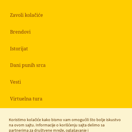
Zavoli kolačiće
Brendovi
Istorijat
Dani punih srca
Vesti
Virtuelna tura
Koristimo kolačiće kako bismo vam omogućili što bolje iskustvo
na ovom sajtu. Informacije o korišćenju sajta delimo sa
partnerima za društvene mreže, oglašavanje i