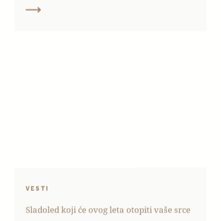
VESTI
Sladoled koji će ovog leta otopiti vaše srce
Šta ako vam kažemo da je vaša omiljena čokolada