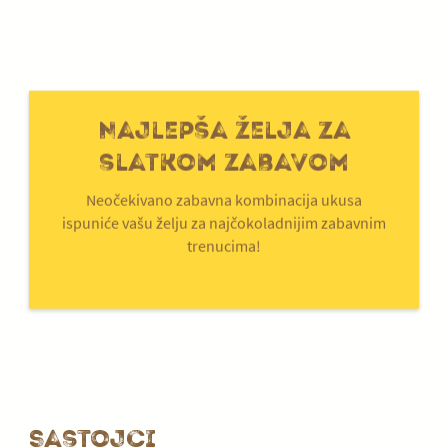
Najlepša želja za
slatkom zabavom
Neočekivano zabavna kombinacija ukusa
ispuniće vašu želju za najčokoladnijim zabavnim
trenucima!
Sastojci