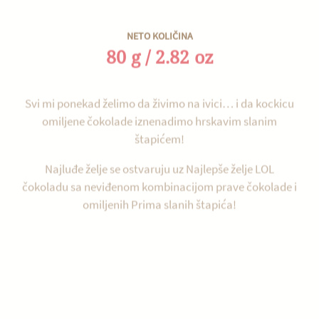
NETO KOLIČINA
80 g / 2.82 oz
Svi mi ponekad želimo da živimo na ivici… i da kockicu
omiljene čokolade iznenadimo hrskavim slanim
štapićem!
Najluđe želje se ostvaruju uz Najlepše želje LOL
čokoladu sa neviđenom kombinacijom prave čokolade i
omiljenih Prima slanih štapića!