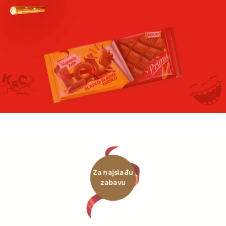
Za najslađu
zabavu