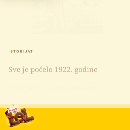
ISTORIJAT
Sve je počelo 1922. godine
jednom željom za stvaranjem prave čokolade…