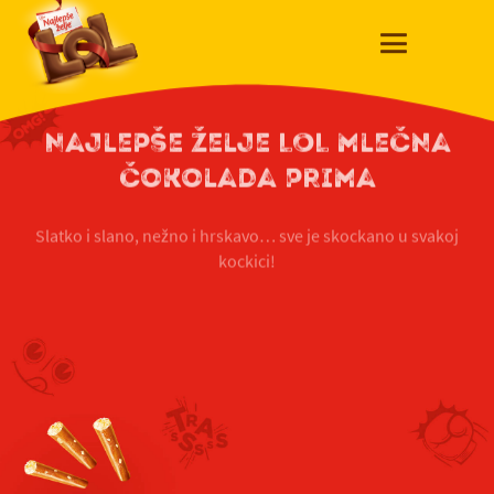
Najlepše želje LOL mlečna
čokolada Prima
Slatko i slano, nežno i hrskavo… sve je skockano u svakoj
kockici!