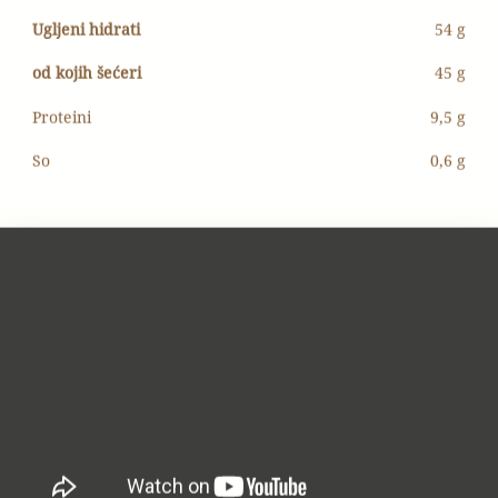
Ugljeni hidrati
54 g
od kojih šećeri
45 g
Proteini
9,5 g
So
0,6 g