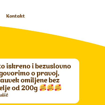
Kontakt
to iskreno i bezuslovno
 govorimo o pravoj,
 zauvek omiljene bez
elje od 200g
ušić