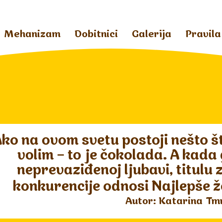
Mehanizam
Dobitnici
Galerija
Pravila
ko na ovom svetu postoji nešto š
volim – to je čokolada. A kada
neprevaziđenoj ljubavi, titulu
konkurencije odnosi Najlepše ž
Autor: Katarina Tm