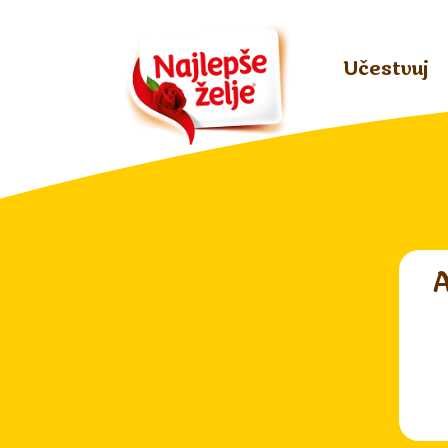
Učestvuj
A