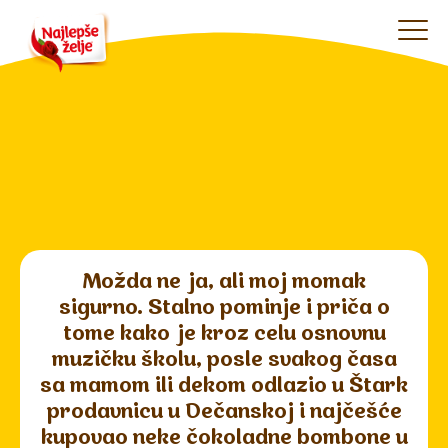
Možda ne ja, ali moj momak
sigurno. Stalno pominje i priča o
tome kako je kroz celu osnovnu
muzičku školu, posle svakog časa
sa mamom ili dekom odlazio u Štark
prodavnicu u Dečanskoj i najčešće
kupovao neke čokoladne bombone u