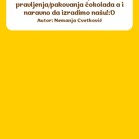
pravljenja/pakovanja čokolada a i
naravno da izradimo našu!:D
Autor: Nemanja Cvetković