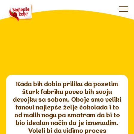
Kada bih dobio priliku da posetim
štark fabriku poveo bih svoju
devojku sa sobom. Oboje smo veliki
fanovi najlepše želje čokolada i to
od malih nogu pa smatram da bi to
bio idealan način da je iznenadim.
Voleli bi da vidimo proces