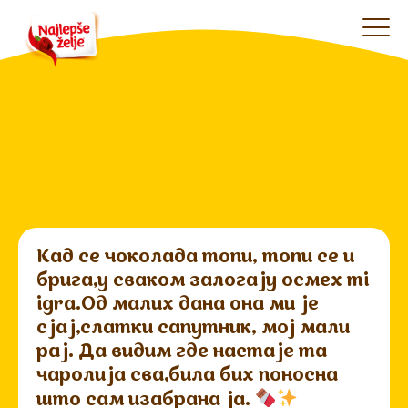
Кад се чоколада топи, топи се и
брига,у сваком залогају осмех mi
igra.Од малих дана она ми је
сјај,слатки сапутник, мој мали
рај. Да видим где настаје та
чаролија сва,била бих поносна
што сам изабрана ја.