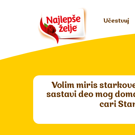
Učestvuj
Volim miris starkove
sastavi deo mog doma. 
cari Sta