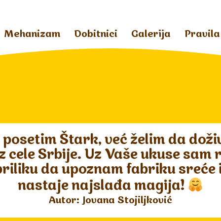
Mehanizam
Dobitnici
Galerija
Pravila
 posetim Štark, već želim da dož
 cele Srbije. Uz Vaše ukuse sam ras
priliku da upoznam fabriku sreće
nastaje najslađa magija!
Autor: Jovana Stojiljković