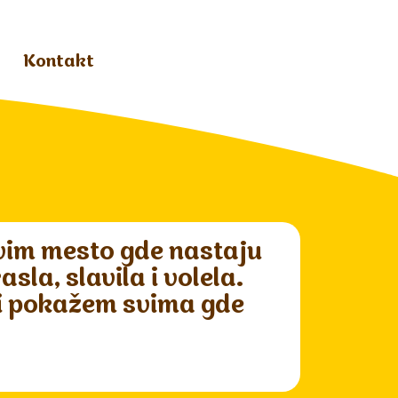
Kontakt
ivim mesto gde nastaju
la, slavila i volela.
 i pokažem svima gde