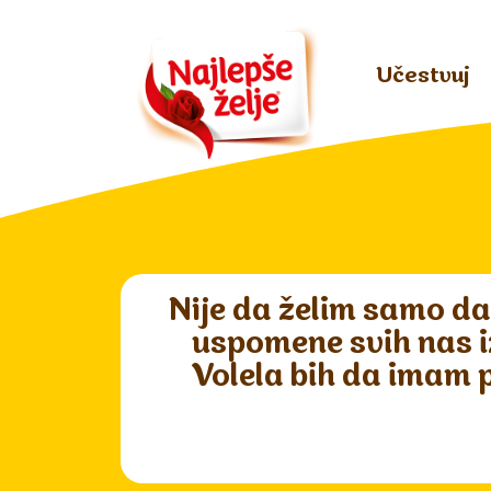
Učestvuj
Nije da želim samo da
uspomene svih nas iz
Volela bih da imam 