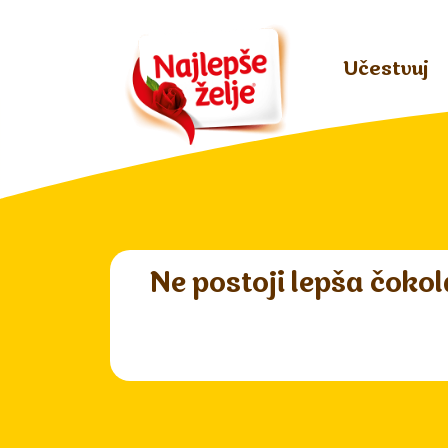
Učestvuj
Ne postoji lepša čokol