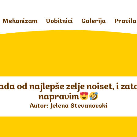
Mehanizam
Dobitnici
Galerija
Pravila
ada od najlepše zelje noiset, i zat
napravim
Autor: Jelena Stevanovski