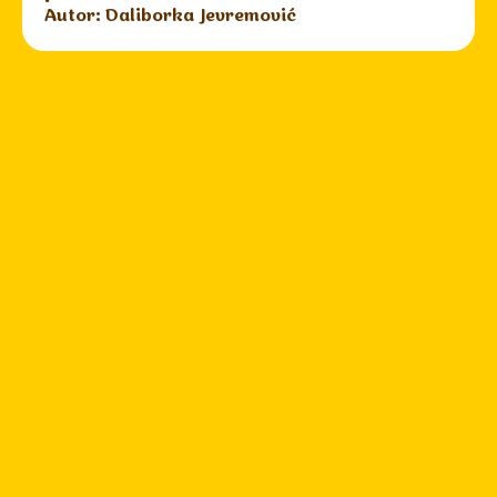
Autor: Daliborka Jevremović