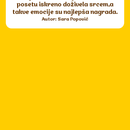
posetu iskreno doživela srcem,a
takve emocije su najlepša nagrada.
Autor: Sara Popović