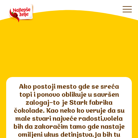
Ako postoji mesto gde se sreća
topi i ponovo oblikuje u savršen
zalogaj–to je Stark fabrika
čokolade. Kao neko ko veruje da su
male stvari najveće radosti,volela
bih da zakoračim tamo gde nastaje
omiljeni ukus detinjstva.Ja bih tu