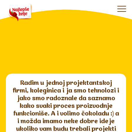
Radim u jednoj projektantskoj
firmi, koleginica i ja smo tehnolozi i
jako smo radoznale da saznamo
kako svaki proces proizvodnje
funkcioniše. A i volimo čokoladu :) a
i možda imamo neke dobre ideje
ukoliko vam budu trebali projekti