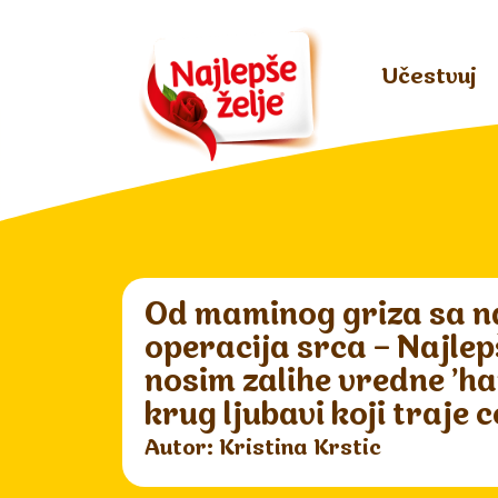
Učestvuj
Od maminog griza sa n
operacija srca – Najlep
nosim zalihe vredne 'hap
krug ljubavi koji traje
Autor: Kristina Krstic