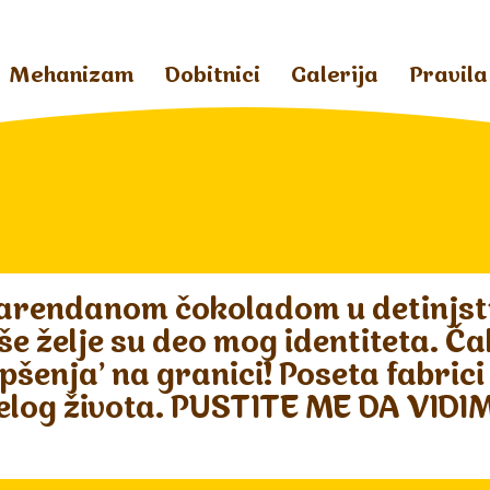
Mehanizam
Dobitnici
Galerija
Pravila
arendanom čokoladom u detinjst
še želje su deo mog identiteta. Ča
šenja' na granici! Poseta fabrici 
 celog života. PUSTITE ME DA VIDIM