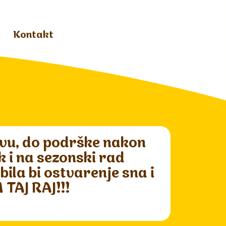
Kontakt
vu, do podrške nakon
k i na sezonski rad
bila bi ostvarenje sna i
 TAJ RAJ!!!