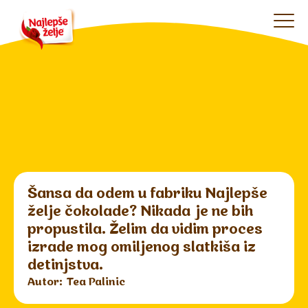
Šansa da odem u fabriku Najlepše
želje čokolade? Nikada je ne bih
propustila. Želim da vidim proces
izrade mog omiljenog slatkiša iz
detinjstva.
Autor: Tea Palinic