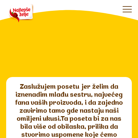
Zaslužujem posetu jer želim da
iznenadim mlađu sestru, najvećeg
fana vaših proizvoda, i da zajedno
zavirimo tamo gde nastaju naši
omiljeni ukusi.Ta poseta bi za nas
bila više od obilaska, prilika da
stvorimo uspomene koje ćemo