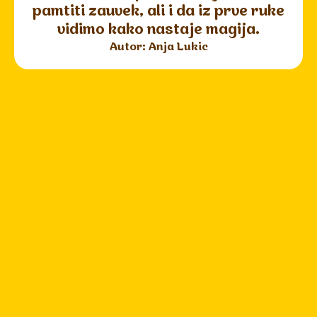
pamtiti zauvek, ali i da iz prve ruke
vidimo kako nastaje magija.
Autor: Anja Lukic