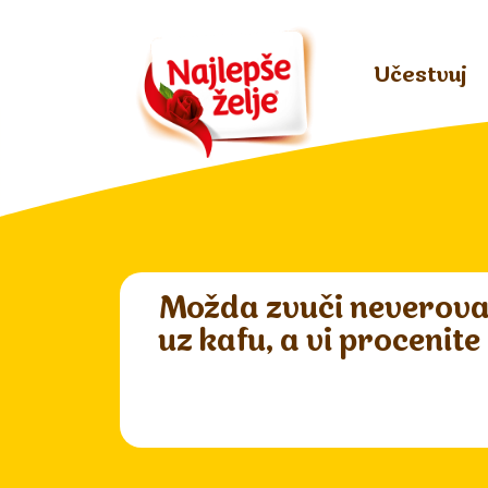
Učestvuj
Možda zvuči neverova
uz kafu, a vi procenite