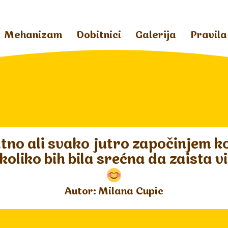
Mehanizam
Dobitnici
Galerija
Pravila
tno ali svako jutro započinjem k
 koliko bih bila srećna da zaista 
Autor: Milana Cupic