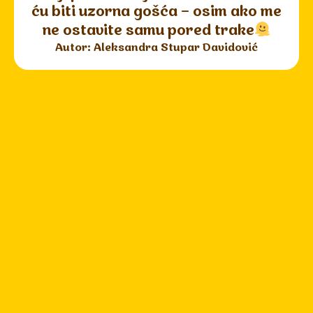
ću biti uzorna gošća – osim ako me
ne ostavite samu pored trake
Autor: Aleksandra Stupar Davidović