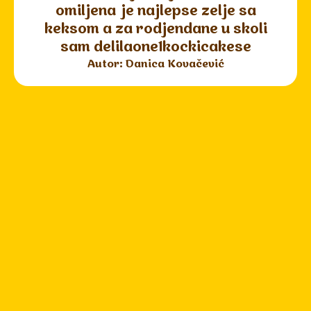
omiljena je najlepse zelje sa
keksom a za rodjendane u skoli
sam delilaone1kockicakese
Autor: Danica Kovačević