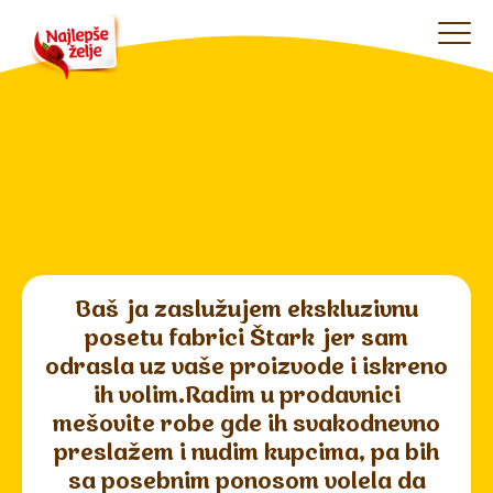
Baš ja zaslužujem ekskluzivnu
posetu fabrici Štark jer sam
odrasla uz vaše proizvode i iskreno
ih volim.Radim u prodavnici
mešovite robe gde ih svakodnevno
preslažem i nudim kupcima, pa bih
sa posebnim ponosom volela da