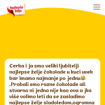
Cerka i ja smo veliki ljubitelji
najlepse želje čokolade u kuci uvek
bar imamo najmanje po jednu
.Probali smo razne čokolade ali
stvarno ni jedna nije kao ova a jks
više volimo leti da se zasladimo
najlepse želje sladoledom,ogromna