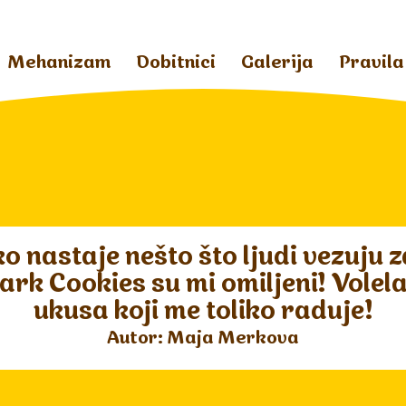
Mehanizam
Dobitnici
Galerija
Pravila
 nastaje nešto što ljudi vezuju za
k Cookies su mi omiljeni! Volela
ukusa koji me toliko raduje!
Autor: Maja Merkova