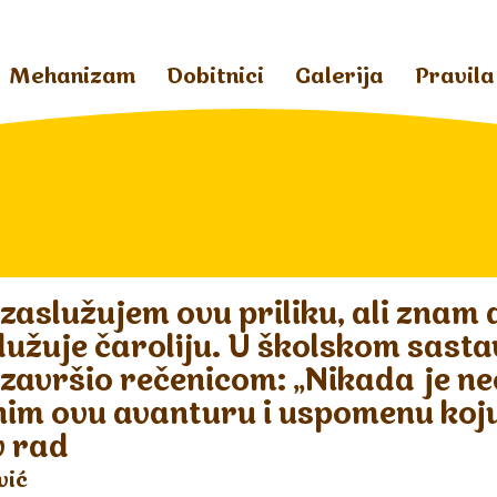
Mehanizam
Dobitnici
Galerija
Pravila
 zaslužujem ovu priliku, ali znam
lužuje čaroliju. U školskom sasta
 završio rečenicom: „Nikada je ne
nim ovu avanturu i uspomenu koju
v rad
vić