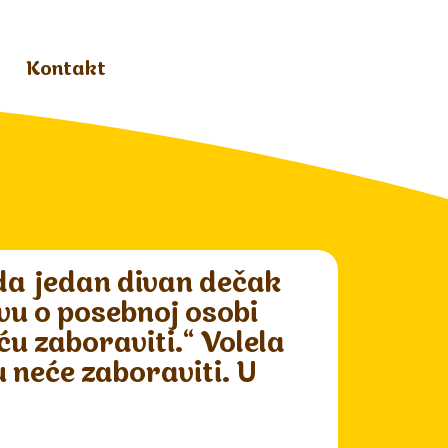
Kontakt
 da jedan divan dečak
vu o posebnoj osobi
ću zaboraviti.“ Volela
 neće zaboraviti. U