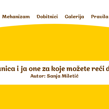
Mehanizam
Dobitnici
Galerija
Pravila
nica i ja one za koje možete reć
Autor: Sanja Miletić