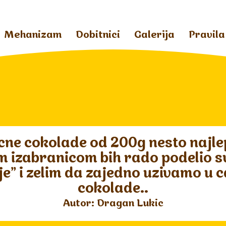
Mehanizam
Dobitnici
Galerija
Pravila
cne cokolade od 200g nesto najle
 izabranicom bih rado podelio s
je" i zelim da zajedno uzivamo u 
cokolade..
Autor: Dragan Lukic