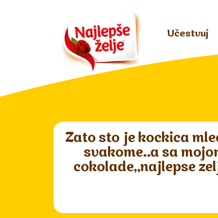
Učestvuj
Zato sto je kockica mle
svakome..a sa mojom
cokolade,,najlepse zel