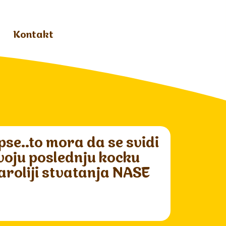
Kontakt
pse..to mora da se svidi
voju poslednju kocku
caroliji stvatanja NASE