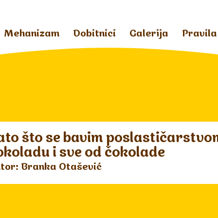
Mehanizam
Dobitnici
Galerija
Pravila
ato što se bavim poslastičarstvom
okoladu i sve od čokolade
tor: Branka Otašević