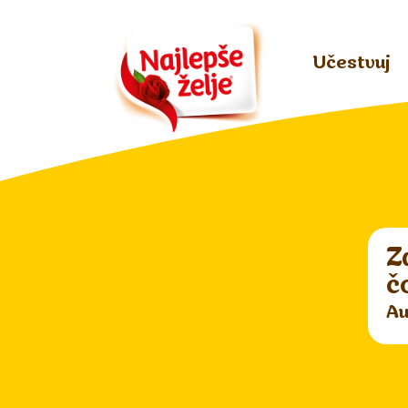
Učestvuj
Z
č
Au