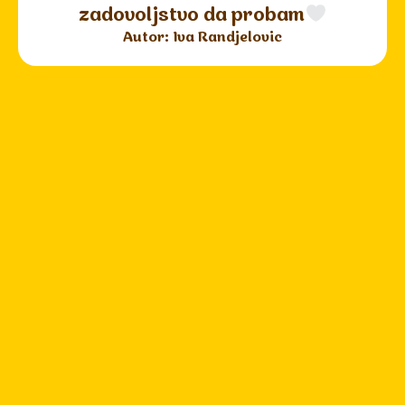
zadovoljstvo da probam
Autor: Iva Randjelovic