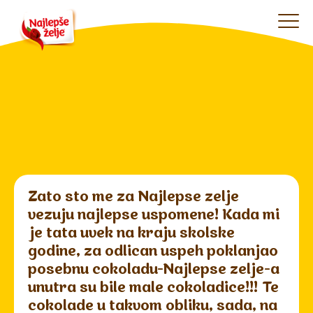
Zato sto me za Najlepse zelje
vezuju najlepse uspomene! Kada mi
je tata uvek na kraju skolske
godine, za odlican uspeh poklanjao
posebnu cokoladu-Najlepse zelje-a
unutra su bile male cokoladice!!! Te
cokolade u takvom obliku, sada, na