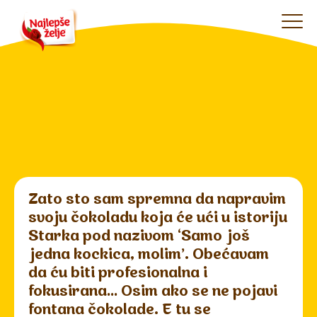
Zato sto sam spremna da napravim
svoju čokoladu koja će ući u istoriju
Starka pod nazivom ‘Samo još
jedna kockica, molim’. Obećavam
da ću biti profesionalna i
fokusirana… Osim ako se ne pojavi
fontana čokolade. E tu se