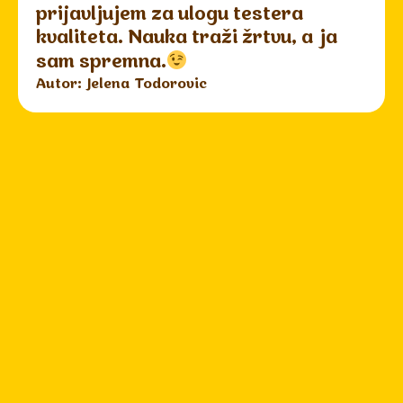
prijavljujem za ulogu testera
kvaliteta. Nauka traži žrtvu, a ja
sam spremna.
Autor: Jelena Todorovic