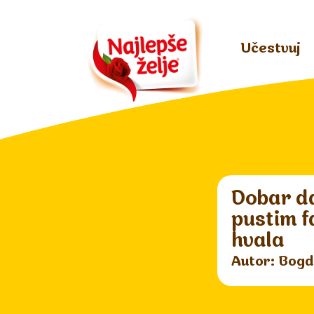
Učestvuj
Dobar da
pustim f
hvala
Autor: Bogd