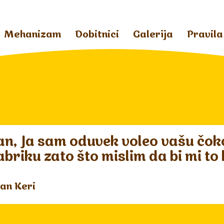
Mehanizam
Dobitnici
Galerija
Pravila
n, Ja sam oduvek voleo vašu čoko
abriku zato što mislim da bi mi to
an Keri