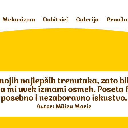
Mehanizam
Dobitnici
Galerija
Pravila
mojih najlepših trenutaka, zato b
a mi uvek izmami osmeh. Poseta fa
posebno i nezaboravno iskustvo.
Autor: Milica Maric