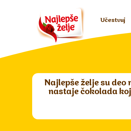
Učestvuj
Najlepše želje su deo 
nastaje čokolada koj