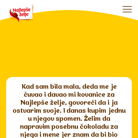
Kad sam bila mala, deda me je
čuvao i davao mi kovanice za
Najlepše želje, govoreći da i ja
ostvarim svoje. I danas kupim jednu
u njegov spomen. Želim da
napravim posebnu čokoladu za
njega i mene jer znam da bi bio