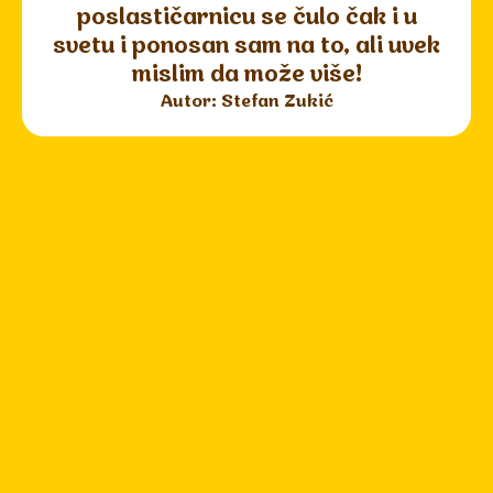
poslastičarnicu se čulo čak i u
svetu i ponosan sam na to, ali uvek
mislim da može više!
Autor: Stefan Zukić