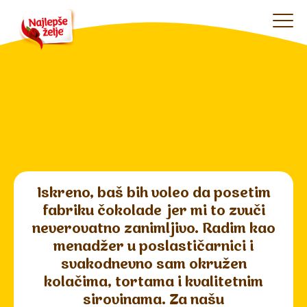
Iskreno, baš bih voleo da posetim
fabriku čokolade jer mi to zvuči
neverovatno zanimljivo. Radim kao
menadžer u poslastičarnici i
svakodnevno sam okružen
kolačima, tortama i kvalitetnim
sirovinama. Za našu