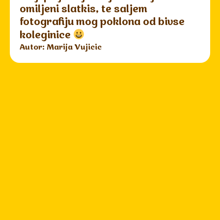
omiljeni slatkis, te saljem
fotografiju mog poklona od bivse
koleginice
Autor: Marija Vujicic