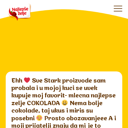
Ehh
Sve Stark proizvode sam
probala i u mojoj kuci se uvek
kupuje moj favorit- mlecna najlepse
zelje COKOLADA
Nema bolje
cokolade, taj ukus i miris su
posebni
Prosto obozavanjeee A i
moji prijatelji znaju da mi je to