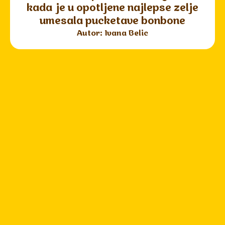
kada je u opotljene najlepse zelje
umesala pucketave bonbone
Autor: Ivana Belic