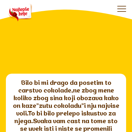
Bilo bi mi drago da posetim to
carstvo cokolade,ne zbog mene
koliko zbog sina koji obozava kako
on kaze"zutu cokoladu"i nju najvise
voli.To bi bilo prelepo iskustvo za
njega.Svaka vam cast na tome sto
se uvek isti i niste se promenili