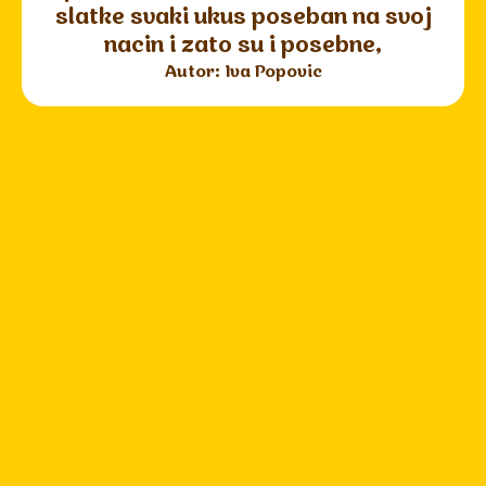
slatke svaki ukus poseban na svoj
nacin i zato su i posebne,
Autor: Iva Popovic