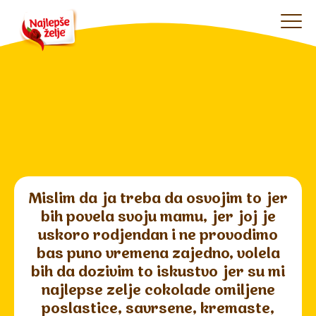
Mislim da ja treba da osvojim to jer
bih povela svoju mamu, jer joj je
uskoro rodjendan i ne provodimo
bas puno vremena zajedno, volela
bih da dozivim to iskustvo jer su mi
najlepse zelje cokolade omiljene
poslastice, savrsene, kremaste,