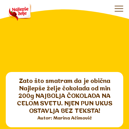
Zato što smatram da je obična
Najlepše želje čokolada od min
200g NAJBOLJA ČOKOLADA NA
CELOM SVETU. NJEN PUN UKUS
OSTAVLJA BEZ TEKSTA!
Autor: Marina Aćimović