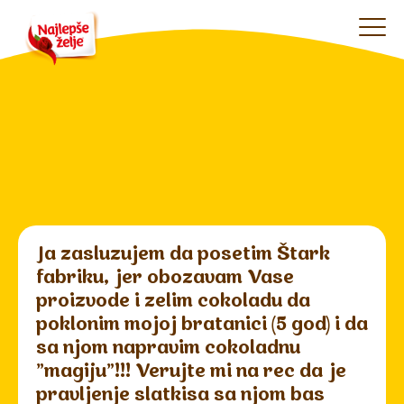
Ja zasluzujem da posetim Štark
fabriku, jer obozavam Vase
proizvode i zelim cokoladu da
poklonim mojoj bratanici (5 god) i da
sa njom napravim cokoladnu
"magiju"!!! Verujte mi na rec da je
pravljenje slatkisa sa njom bas