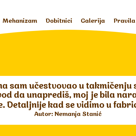
Mehanizam
Dobitnici
Galerija
Pravila
na sam učestvovao u takmičenju st
izvod da unaprediš, moj je bila na
e. Detaljnije kad se vidimo u fabri
Autor: Nemanja Stanić