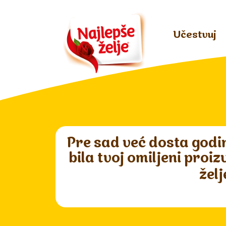
Učestvuj
Pre sad već dosta godi
bila tvoj omiljeni pro
želj