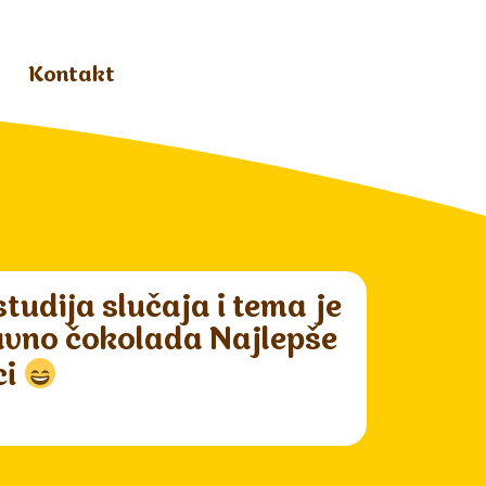
Kontakt
udija slučaja i tema je
ravno čokolada Najlepše
ci