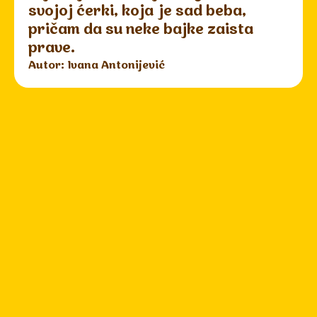
svojoj ćerki, koja je sad beba,
pričam da su neke bajke zaista
prave.
Autor: Ivana Antonijević