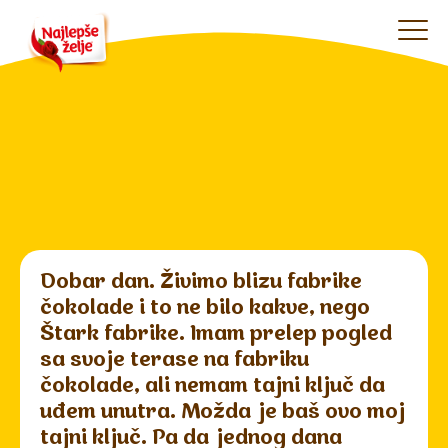
Dobar dan. Živimo blizu fabrike
čokolade i to ne bilo kakve, nego
Štark fabrike. Imam prelep pogled
sa svoje terase na fabriku
čokolade, ali nemam tajni ključ da
uđem unutra. Možda je baš ovo moj
tajni ključ. Pa da jednog dana