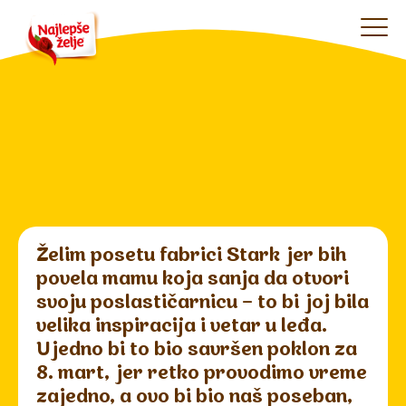
Želim posetu fabrici Stark jer bih
povela mamu koja sanja da otvori
svoju poslastičarnicu – to bi joj bila
velika inspiracija i vetar u leđa.
Ujedno bi to bio savršen poklon za
8. mart, jer retko provodimo vreme
zajedno, a ovo bi bio naš poseban,