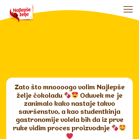
Zato što mnoooogo volim Najlepše
želje čokoladu
Oduvek me je
zanimalo kako nastaje takvo
savršenstvo, a kao studentkinja
gastronomije volela bih da iz prve
ruke vidim proces proizvodnje